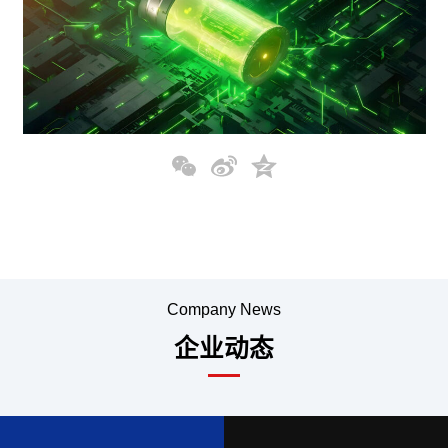
WeChat
Sina
Qzone
Weibo
Company News
企业动态