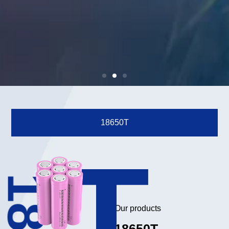
18650T
T
Our products
18650T