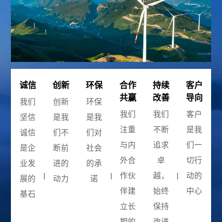
诚信
创新
环保
合作
持续
客户
共赢
改善
导向
我们
创新
环保
我们
我们
客户
坚信
是我
是我
注重
不断
是我
诚信
们不
们对
与内
追求
们一
是企
断前
社会
外合
卓
切行
业发
进的
的承
作伙
越，
动的
展的
动力
诺
伴建
始终
中心
基石
立长
保持
期的
改进