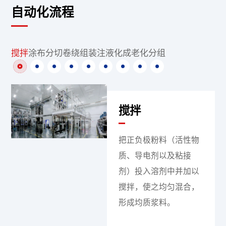
自动化流程
搅拌
涂布
分切
卷绕
组装
注液
化成
老化
分组
搅拌
把正负极粉料（活性物
质、导电剂以及粘接
剂）投入溶剂中并加以
搅拌，使之均匀混合，
形成均质浆料。