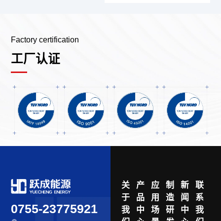
Factory certification
工厂认证
关
产
应
制
新
联
于
品
用
造
闻
系
0755-23775921
我
中
场
研
中
我