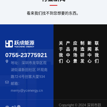
看来我们找不到您想要的东西。
关
产
应
制
新
联
于
品
用
造
闻
系
0755-23775921
我
中
场
研
中
我
们
心
景
发
心
们
地址：深圳市龙华区观
湖街道新田社区 环观南
路72-6号创客大厦934
邮箱：
merry@ycenergy.cn
Copyright © 2024 深圳市跃